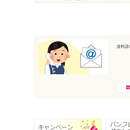
コ
ペ
ン
ー
テ
ジ
ン
の
ツ
先
本
頭
文
へ
資料請
の
戻
先
る
頭
へ
戻
る