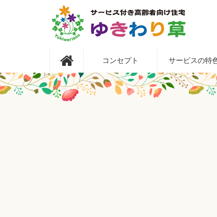
コ
ン
テ
ン
ツ
サービス付き高
本
コンセプト
サービスの特
文
へ
齢者向け住宅 ゆ
ス
キ
きわり草
ッ
プ