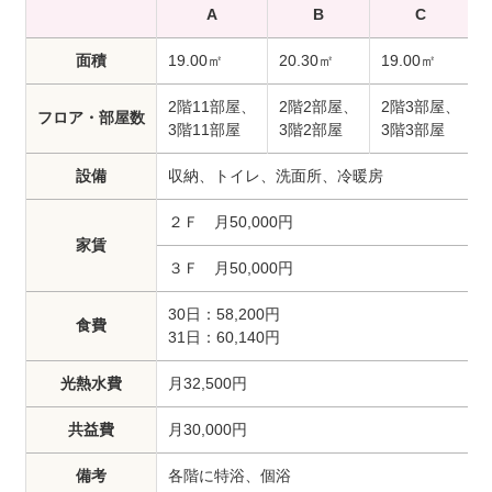
A
B
C
面積
19.00㎡
20.30㎡
19.00㎡
1
2階11部屋、
2階2部屋、
2階3部屋、
フロア・部屋数
3階11部屋
3階2部屋
3階3部屋
設備
収納、トイレ、洗面所、冷暖房
２Ｆ 月50,000円
家賃
３Ｆ 月50,000円
30日：58,200円
食費
31日：60,140円
光熱水費
月32,500円
共益費
月30,000円
備考
各階に特浴、個浴