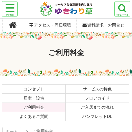
コ
ン
サ
サ
検
検
テ
サービス付き
サービス付き
イ
イ
索
索
ン
アクセス・周辺環境
資料請求・お問合せ
ト
ト
エ
エ
ツ
メ
メ
リ
リ
本
高齢者向け住
高齢者向け住
ニ
ニ
ア
ア
文
ュ
ュ
を
を
へ
宅 ゆきわり
宅 ゆきわり
ご利用料金
ー
ー
開
開
ス
を
を
く
く
キ
草
草
開
開
ッ
く
く
プ
コンセプト
サービスの特色
居室・設備
フロアガイド
現在のページ
ご利用料金
ご入居までの流れ
よくあるご質問
パンフレットDL
ご利用料金
ホーム