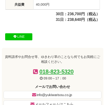
共益費
40,000円
30日：236,700円（税込）
31日：238,640円（税込）
コ
ペ
ン
ー
テ
ジ
LINE
ン
の
ツ
先
本
頭
文
へ
資料請求やお問合せ等、ゆきわり草のことなら何でもお気軽にご
の
戻
相談ください。
先
る
018-823-5320
頭
へ
09:00～17：00
戻
る
メールでお問い合わせ
info@yukiwarisou.co.jp
メールフォームはこちら