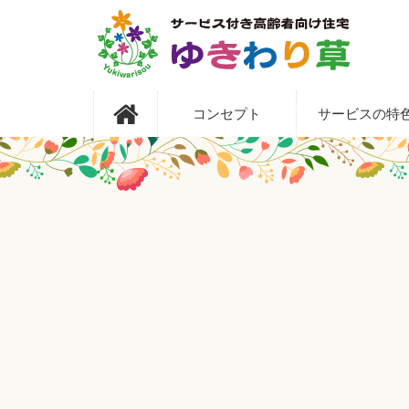
コ
ン
テ
ン
ツ
サービス付き高
本
コンセプト
サービスの特
文
へ
齢者向け住宅 ゆ
ス
キ
きわり草
ッ
プ