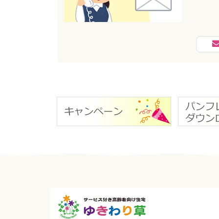
へ
戻
る