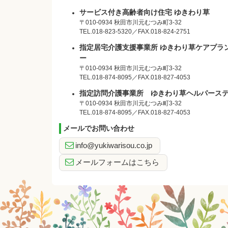
サービス付
サービス付き高齢者向け住宅 ゆきわり草
〒010-0934 秋田市川元むつみ町3-32
TEL.
018-823-5320
／FAX.018-824-2751
き高齢者向
指定居宅介護支援事業所 ゆきわり草ケアプラ
ー
け住宅 ゆ
〒010-0934 秋田市川元むつみ町3-32
TEL.
018-874-8095
／FAX.018-827-4053
きわり草
指定訪問介護事業所 ゆきわり草ヘルパース
〒010-0934 秋田市川元むつみ町3-32
TEL.
018-874-8095
／FAX.018-827-4053
メールでお問い合わせ
info@yukiwarisou.co.jp
メールフォームはこちら