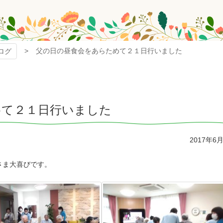
父の日の昼食会をあらためて２１日行いました
ログ
めて２１日行いました
2017年6
さま大喜びです。