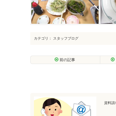
カテゴリ：
スタッフブログ
前の記事
コ
ペ
ン
ー
テ
ジ
ン
の
ツ
先
本
頭
文
へ
資料請
の
戻
先
る
頭