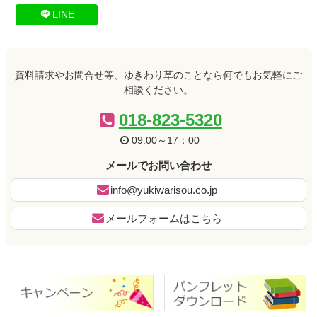
テ
ジ
LINE
ン
の
ツ
先
本
頭
文
へ
資料請求やお問合せ等、ゆきわり草のことなら何でもお気軽にご
の
戻
相談ください。
先
る
頭
018-823-5320
へ
09:00～17：00
戻
る
メールでお問い合わせ
info@yukiwarisou.co.jp
メールフォームはこちら