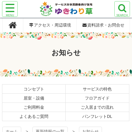
コ
ン
サ
サ
検
検
テ
サービス付き
サービス付き
イ
イ
索
索
ン
アクセス・周辺環境
資料請求・お問合せ
ト
ト
エ
エ
ツ
メ
メ
リ
リ
本
高齢者向け住
高齢者向け住
ニ
ニ
ア
ア
文
ュ
ュ
を
を
へ
宅 ゆきわり
宅 ゆきわり
お知らせ
ー
ー
開
開
ス
を
を
く
く
キ
草
草
開
開
ッ
く
く
プ
コンセプト
サービスの特色
居室・設備
フロアガイド
ご利用料金
ご入居までの流れ
よくあるご質問
パンフレットDL
ホーム
更新情報の一覧
お知らせ