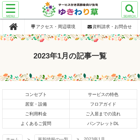
コ
ン
サ
サ
検
検
テ
サービス付き
サービス付き
イ
イ
索
索
ン
アクセス・周辺環境
資料請求・お問合せ
ト
ト
エ
エ
ツ
メ
メ
リ
リ
本
高齢者向け住
高齢者向け住
ニ
ニ
ア
ア
文
ュ
ュ
を
を
へ
宅 ゆきわり
宅 ゆきわり
2023年1月の記事一覧
ー
ー
開
開
ス
を
を
く
く
キ
草
草
開
開
ッ
く
く
プ
コンセプト
サービスの特色
居室・設備
フロアガイド
ご利用料金
ご入居までの流れ
よくあるご質問
パンフレットDL
2023年1月
ホーム
更新情報の一覧