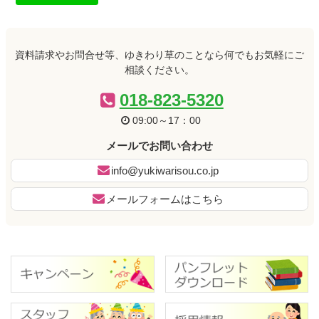
ン
ー
テ
ジ
ン
の
ツ
先
資料請求やお問合せ等、ゆきわり草のことなら何でもお気軽にご
本
頭
相談ください。
文
へ
の
戻
018-823-5320
先
る
09:00～17：00
頭
へ
メールでお問い合わせ
戻
る
info@yukiwarisou.co.jp
メールフォームはこちら