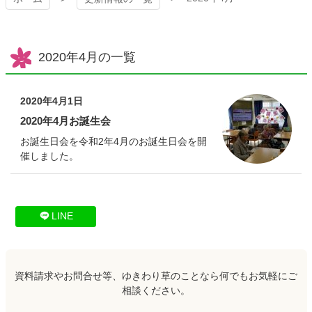
2020年4月の一覧
2020年4月1日
2020年4月お誕生会
お誕生日会を令和2年4月のお誕生日会を開
催しました。
コ
ペ
LINE
ン
ー
テ
ジ
ン
の
ツ
先
資料請求やお問合せ等、ゆきわり草のことなら何でもお気軽にご
本
頭
相談ください。
文
へ