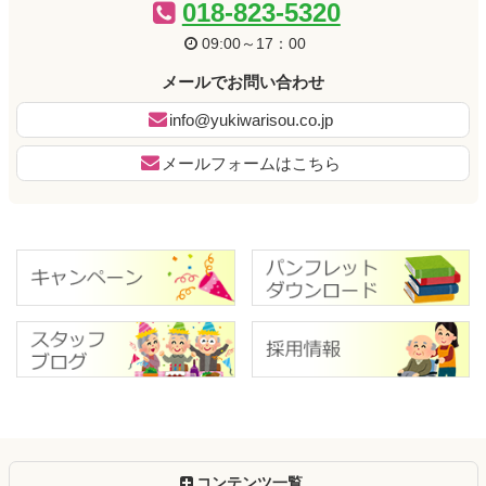
の
戻
018-823-5320
先
る
09:00～17：00
頭
へ
メールでお問い合わせ
戻
る
info@yukiwarisou.co.jp
メールフォームはこちら
コンテンツ一覧