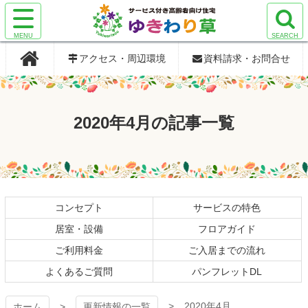
コ
ン
サ
サ
検
検
テ
サービス付き
サービス付き
イ
イ
索
索
ン
アクセス・周辺環境
資料請求・お問合せ
ト
ト
エ
エ
ツ
メ
メ
リ
リ
本
高齢者向け住
高齢者向け住
ニ
ニ
ア
ア
文
ュ
ュ
を
を
へ
宅 ゆきわり
宅 ゆきわり
2020年4月の記事一覧
ー
ー
開
開
ス
を
を
く
く
キ
草
草
開
開
ッ
く
く
プ
コンセプト
サービスの特色
居室・設備
フロアガイド
ご利用料金
ご入居までの流れ
よくあるご質問
パンフレットDL
2020年4月
ホーム
更新情報の一覧